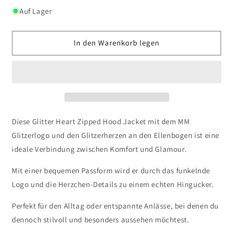
Menge
Menge
Auf Lager
für
für
Glitter
Glitter
Heart
Heart
In den Warenkorb legen
Zipped
Zipped
Hood
Hood
Jacket
Jacket
Diese Glitter Heart Zipped Hood Jacket mit dem MM
Glitzerlogo und den Glitzerherzen an den Ellenbogen ist eine
ideale Verbindung zwischen Komfort und Glamour.
Mit einer bequemen Passform wird er durch das funkelnde
Logo und die Herzchen-Details zu einem echten Hingucker.
Perfekt für den Alltag oder entspannte Anlässe, bei denen du
dennoch stilvoll und besonders aussehen möchtest.