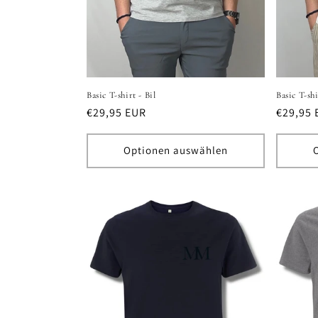
Basic T-shirt - Bil
Basic T-shi
Normaler
€29,95 EUR
Normal
€29,95 
Preis
Preis
Optionen auswählen