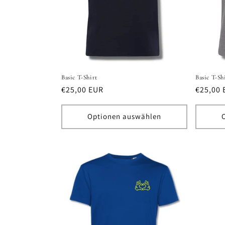
Basic T-Shirt
Basic T-Sh
Normaler
€25,00 EUR
Normal
€25,00 
Preis
Preis
Optionen auswählen