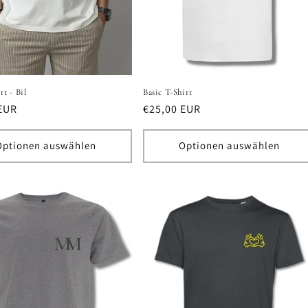
rt - Bil
Basic T-Shirt
er
EUR
Normaler
€25,00 EUR
Preis
Optionen auswählen
Optionen auswählen