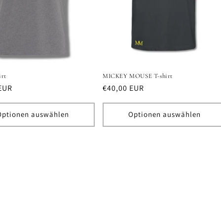
irt
MICKEY MOUSE T-shirt
er
EUR
Normaler
€40,00 EUR
Preis
Optionen auswählen
Optionen auswählen