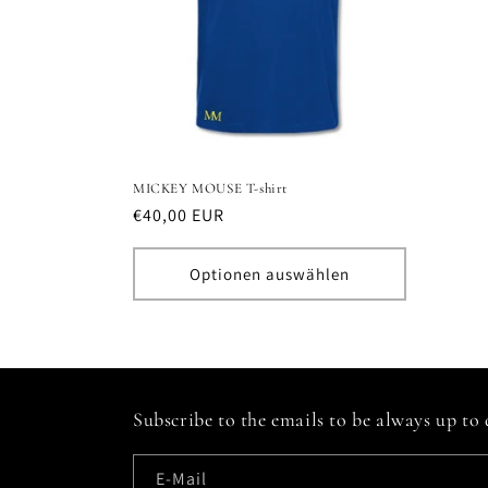
MICKEY MOUSE T-shirt
Normaler
€40,00 EUR
Preis
Optionen auswählen
Subscribe to the emails to be always up to
E-Mail