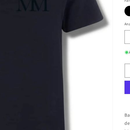
Fa
An
Ba
de