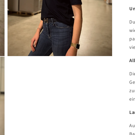
Un
Du
wi
pa
vi
Medien
Al
3
in
Modal
Di
öffnen
Ge
zu
ei
La
Au
Ba