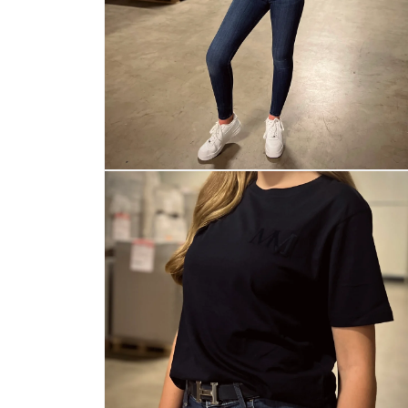
Medien
2
in
Modal
öffnen