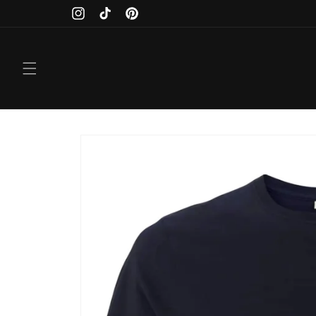
Direkt
zum
Instagram
TikTok
Pinterest
Inhalt
Zu
Produktinformationen
springen