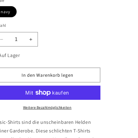
rbe
navy
zahl
Verringere
Erhöhe
die
die
Menge
Menge
Auf Lager
für
für
Basic
Basic
T-
T-
In den Warenkorb legen
Shirt
Shirt
Weitere Bezahlmöglichkeiten
sic-Shirts sind die unscheinbaren Helden
iner Garderobe. Diese schlichten T-Shirts