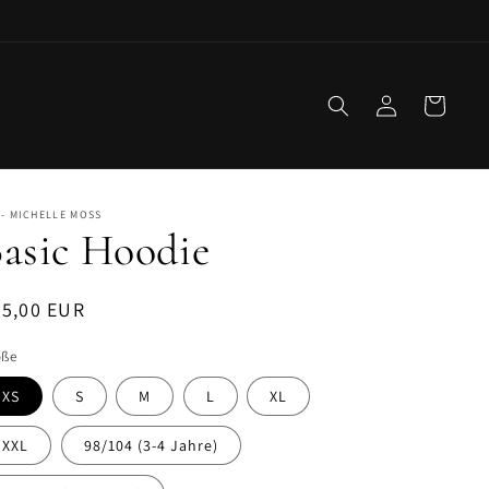
Einloggen
Warenkorb
- MICHELLE MOSS
asic Hoodie
ormaler
55,00 EUR
eis
öße
XS
S
M
L
XL
XXL
98/104 (3-4 Jahre)