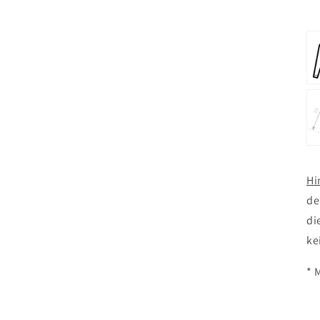
Hi
de
di
ke
* 