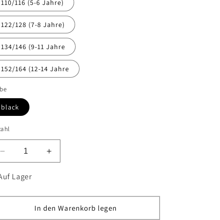
110/116 (5-6 Jahre)
122/128 (7-8 Jahre)
134/146 (9-11 Jahre
152/164 (12-14 Jahre
rbe
black
zahl
Verringere
Erhöhe
die
die
Menge
Menge
Auf Lager
für
für
Basic
Basic
Hoodie
Hoodie
In den Warenkorb legen