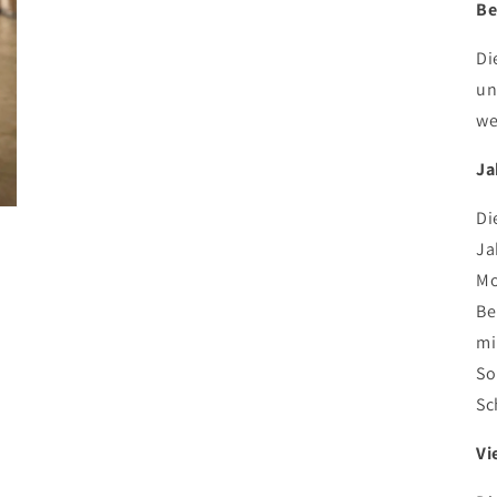
Be
Di
un
we
J
a
Di
Ja
Mo
Be
mi
So
Sc
Vi