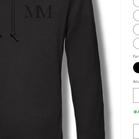
Fa
An