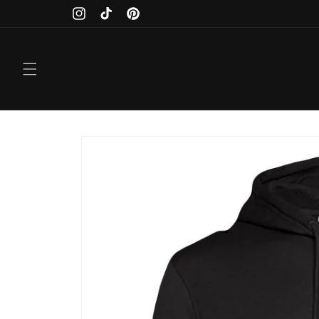
Direkt
zum
Instagram
TikTok
Pinterest
Inhalt
Zu
Produktinformationen
springen