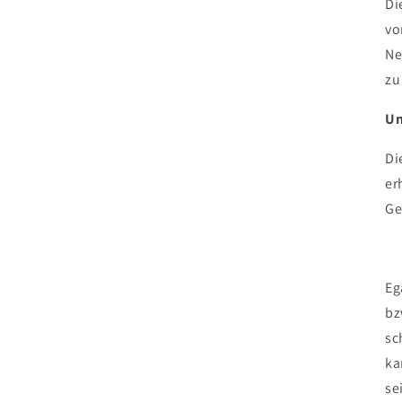
Di
vo
Ne
zu
Un
Di
er
Ge
Eg
bz
sc
ka
se