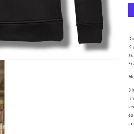
Di
Kl
au
Er
Mü
Di
un
ve
es
Jo