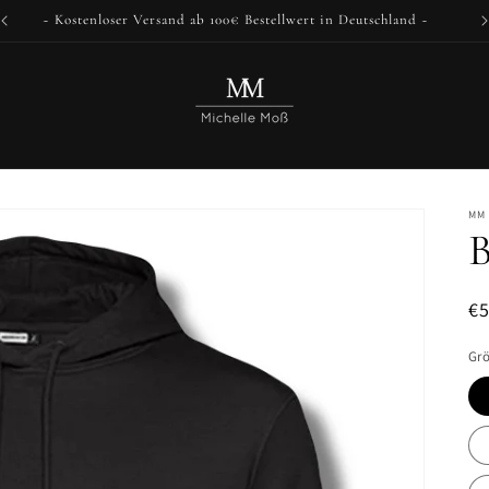
~ Kostenloser Versand ab 100€ Bestellwert in Deutschland ~
MM 
B
N
€
Pr
Gr